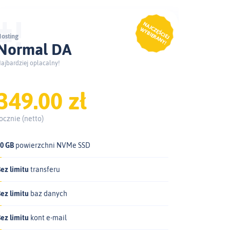
osting
Normal DA
ajbardziej opłacalny!
349.00 zł
ocznie (netto)
20 GB
powierzchni NVMe SSD
ez limitu
transferu
ez limitu
baz danych
ez limitu
kont e‑mail