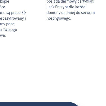
kopie
posiada darmowy certyfikat
óre
Let’s Encrypt dla każdej
ne są przez 30
domeny dodanej do serwera
est szyfrowany i
hostingowego.
any poza
la Twojego
twa.