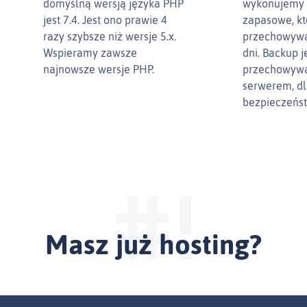
domyślną wersją języka PHP
wykonujemy 
jest 7.4. Jest ono prawie 4
zapasowe, kt
razy szybsze niż wersje 5.x.
przechowywa
Wspieramy zawsze
dni. Backup j
najnowsze wersje PHP.
przechowyw
serwerem, d
bezpieczeńs
Masz już hosting?