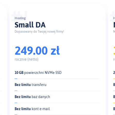
Hosting
H
Small DA
Dopasowany do Twojej nowej firmy!
N
249.00 zł
rocznie (netto)
r
10 GB
powierzchni NVMe SSD
Bez limitu
transferu
B
Bez limitu
baz danych
B
Bez limitu
kont e‑mail
B