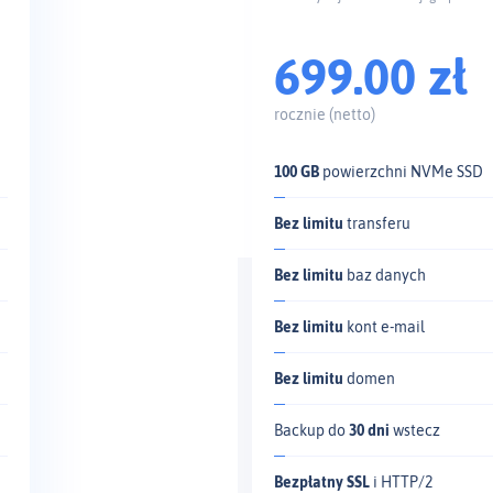
699.00 zł
rocznie (netto)
100 GB
powierzchni NVMe SSD
Bez limitu
transferu
Bez limitu
baz danych
Bez limitu
kont e‑mail
Bez limitu
domen
Backup do
30 dni
wstecz
Bezpłatny SSL
i HTTP/2