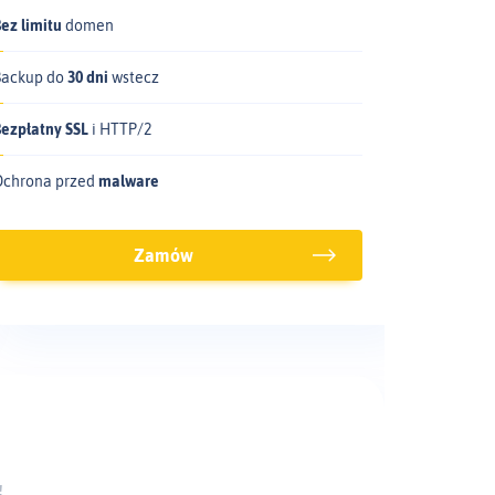
ez limitu
domen
Backup do
30 dni
wstecz
Bezpłatny SSL
i HTTP/2
Ochrona przed
malware
Zamów
!