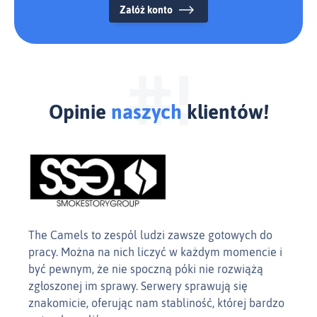
Załóż konto
Opinie
naszych
klientów!
The Camels to zespól ludzi zawsze gotowych do
Z fir
pracy. Można na nich liczyć w każdym momencie i
czasu
być pewnym, że nie spoczną póki nie rozwiążą
rozwi
zgłoszonej im sprawy. Serwery sprawują się
bieżą
znakomicie, oferując nam stabliność, której bardzo
posia