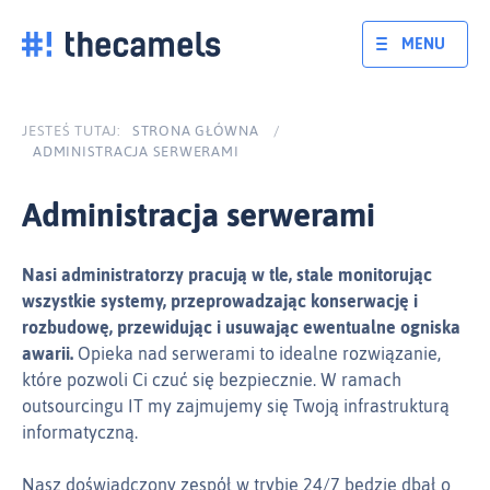
Skocz
do
MENU
treści
JESTEŚ TUTAJ:
STRONA GŁÓWNA
/
ADMINISTRACJA SERWERAMI
Administracja serwerami
Nasi administratorzy pracują w tle, stale monitorując
wszystkie systemy, przeprowadzając konserwację i
rozbudowę, przewidując i usuwając ewentualne ogniska
awarii.
Opieka nad serwerami to idealne rozwiązanie,
które pozwoli Ci czuć się bezpiecznie. W ramach
outsourcingu IT my zajmujemy się Twoją infrastrukturą
informatyczną.
Nasz doświadczony zespół w trybie 24/7 będzie dbał o