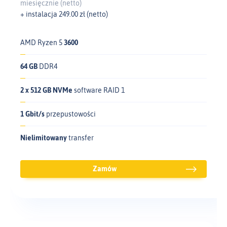
miesięcznie (netto)
+ instalacja 249.00 zł (netto)
AMD Ryzen 5
3600
64 GB
DDR4
2 x 512 GB NVMe
software RAID 1
1 Gbit/s
przepustowości
Nielimitowany
transfer
Zamów