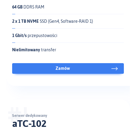
64 GB
DDR5 RAM
2 x 1 TB NVME
SSD (Gen4, Software-RAID 1)
1 Gbit/s
przepustowości
Nielimitowany
transfer
Zamów
Serwer dedykowany
aTC-102