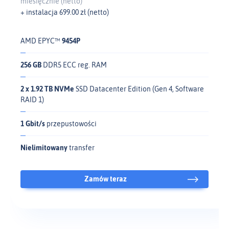
miesięcznie (netto)
+ instalacja 699.00 zł (netto)
AMD EPYC™
9454P
256 GB
DDR5 ECC reg. RAM
2 x 1.92 TB NVMe
SSD Datacenter Edition (Gen 4, Software
RAID 1)
1 Gbit/s
przepustowości
Nielimitowany
transfer
Zamów teraz