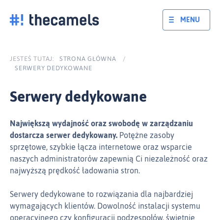
Skocz
do
MENU
treści
JESTEŚ TUTAJ:
STRONA GŁÓWNA
/
SERWERY DEDYKOWANE
Serwery dedykowane
Największą wydajność oraz swobodę w zarządzaniu
dostarcza serwer dedykowany.
Potężne zasoby
sprzętowe, szybkie łącza internetowe oraz wsparcie
naszych administratorów zapewnią Ci niezależność oraz
najwyższą prędkość ładowania stron.
Serwery dedykowane to rozwiązania dla najbardziej
wymagających klientów. Dowolność instalacji systemu
operacyjnego czy konfiguracji podzespołów, świetnie