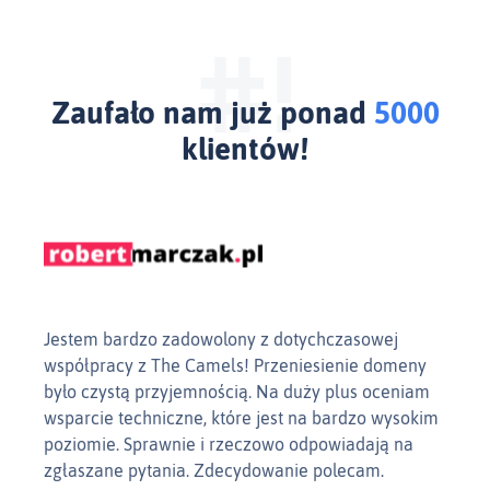
Zaufało nam już ponad
5000
klientów!
Jestem bardzo zadowolony z dotychczasowej
Super
współpracy z The Camels! Przeniesienie domeny
Camel
było czystą przyjemnością. Na duży plus oceniam
skomp
wsparcie techniczne, które jest na bardzo wysokim
ręki.
poziomie. Sprawnie i rzeczowo odpowiadają na
załat
zgłaszane pytania. Zdecydowanie polecam.
Karoli