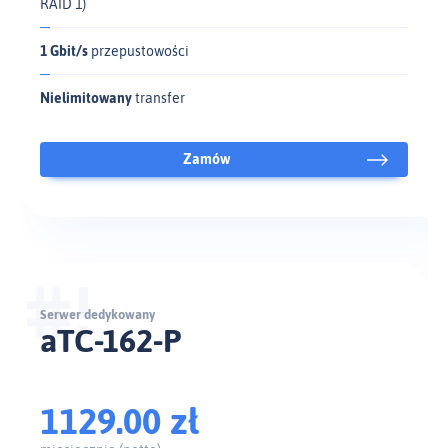
RAID 1)
1 Gbit/s
przepustowości
Nielimitowany
transfer
Zamów
Serwer dedykowany
aTC-162-P
1129.00 zł