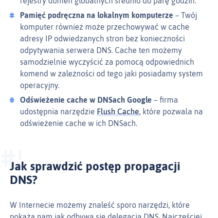
rejestry domen globalnych średnio do parę godzin.
Pamięć podręczna na lokalnym komputerze
– Twój
komputer również może przechowywać w cache
adresy IP odwiedzanych stron bez konieczności
odpytywania serwera DNS. Cache ten możemy
samodzielnie wyczyścić za pomocą odpowiednich
komend w zależności od tego jaki posiadamy system
operacyjny.
Odświeżenie cache w DNSach Google
– firma
udostępnia narzędzie
Flush Cache
, które pozwala na
odświeżenie cache w ich DNSach.
Jak sprawdzić postęp propagacji
DNS?
W Internecie możemy znaleść sporo narzędzi, które
pokażą nam jak odbywa się delegacja DNS. Najczęściej