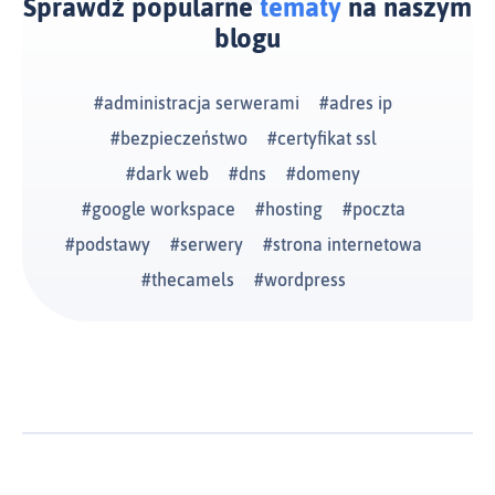
Sprawdź popularne
tematy
na naszym
blogu
administracja serwerami
adres ip
bezpieczeństwo
certyfikat ssl
dark web
dns
domeny
google workspace
hosting
poczta
podstawy
serwery
strona internetowa
thecamels
wordpress