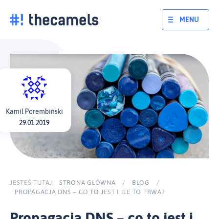
Skocz
do
MENU
treści
Kamil Porembiński
29.01.2019
JESTEŚ TUTAJ:
STRONA GŁÓWNA
/
BLOG
/
PROPAGACJA DNS – CO TO JEST I ILE TO TRWA?
Propagacja DNS – co to jest i