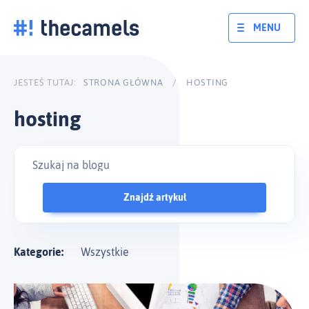
Skocz
do
MENU
treści
JESTEŚ TUTAJ:
STRONA GŁÓWNA
/
HOSTING
hosting
Znajdź artykuł
Kategorie:
Wszystkie