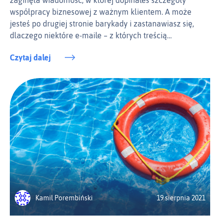
zaginęła wiadomość, w której dopinałeś szczegóły
współpracy biznesowej z ważnym klientem. A może
jesteś po drugiej stronie barykady i zastanawiasz się,
dlaczego niektóre e‑maile – z których treścią…
Czytaj dalej
Kamil Porembiński
19 sierpnia 2021