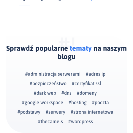
Sprawdź popularne
tematy
na naszym
blogu
administracja serwerami
adres ip
bezpieczeństwo
certyfikat ssl
dark web
dns
domeny
google workspace
hosting
poczta
podstawy
serwery
strona internetowa
thecamels
wordpress