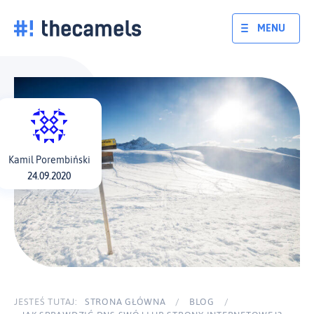
Skocz
do
MENU
treści
Kamil Porembiński
24.09.2020
JESTEŚ TUTAJ:
STRONA GŁÓWNA
/
BLOG
/