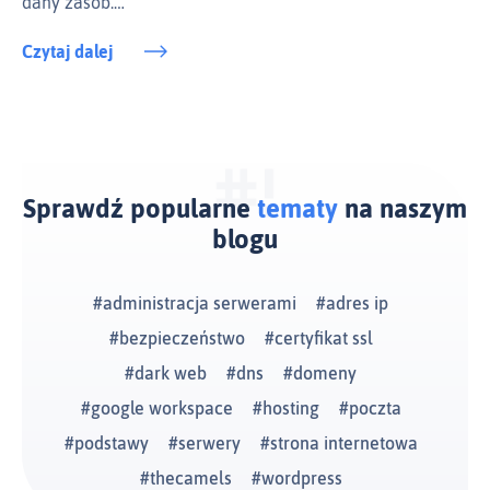
dany zasób.…
Czytaj dalej
Sprawdź popularne
tematy
na naszym
blogu
administracja serwerami
adres ip
bezpieczeństwo
certyfikat ssl
dark web
dns
domeny
google workspace
hosting
poczta
podstawy
serwery
strona internetowa
thecamels
wordpress