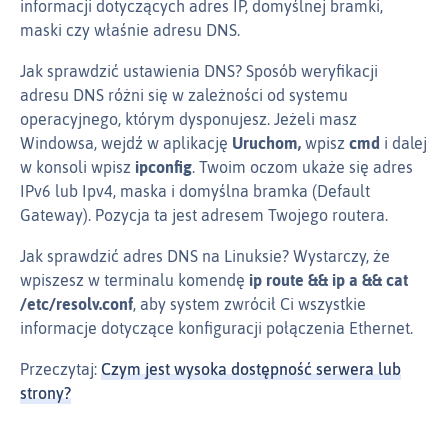
informacji dotyczących adres IP, domyślnej bramki,
maski czy właśnie adresu DNS.
Jak sprawdzić ustawienia DNS? Sposób weryfikacji
adresu DNS różni się w zależności od systemu
operacyjnego, którym dysponujesz. Jeżeli masz
Windowsa, wejdź w aplikację
Uruchom,
wpisz
cmd
i dalej
w konsoli wpisz
ipconfig
. Twoim oczom ukaże się adres
IPv6 lub Ipv4, maska i domyślna bramka (Default
Gateway). Pozycja ta jest adresem Twojego routera.
Jak sprawdzić adres DNS na Linuksie? Wystarczy, że
wpiszesz w terminalu komendę
ip route && ip a && cat
/etc/resolv.conf
, aby system zwrócił Ci wszystkie
informacje dotyczące konfiguracji połączenia Ethernet.
Przeczytaj:
Czym jest wysoka dostępność serwera lub
strony?