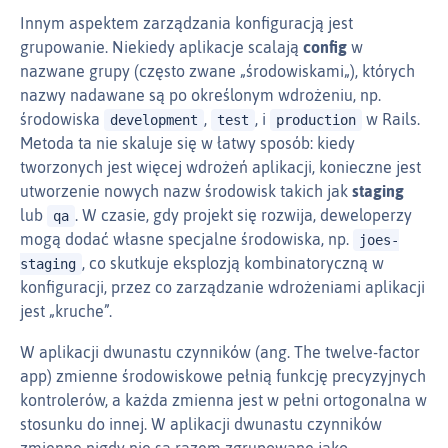
Innym aspektem zarządzania konfiguracją jest
grupowanie. Niekiedy aplikacje scalają
config
w
nazwane grupy (często zwane „środowiskami„), których
nazwy nadawane są po określonym wdrożeniu, np.
środowiska
,
, i
w Rails.
development
test
production
Metoda ta nie skaluje się w łatwy sposób: kiedy
tworzonych jest więcej wdrożeń aplikacji, konieczne jest
utworzenie nowych nazw środowisk takich jak
staging
lub
. W czasie, gdy projekt się rozwija, deweloperzy
qa
mogą dodać własne specjalne środowiska, np.
joes-
, co skutkuje eksplozją kombinatoryczną w
staging
konfiguracji, przez co zarządzanie wdrożeniami aplikacji
jest „kruche”.
W aplikacji dwunastu czynników (ang. The twelve-factor
app) zmienne środowiskowe pełnią funkcję precyzyjnych
kontrolerów, a każda zmienna jest w pełni ortogonalna w
stosunku do innej. W aplikacji dwunastu czynników
zmienne nigdy nie są razem zgrupowane jako