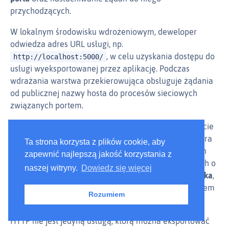
przychodzących.
W lokalnym środowisku wdrożeniowym, deweloper
odwiedza adres URL usługi, np.
, w celu uzyskania dostępu do
http://localhost:5000/
usługi wyeksportowanej przez aplikację. Podczas
wdrażania warstwa przekierowująca obsługuje żądania
od publicznej nazwy hosta do procesów sieciowych
związanych portem.
Zazwyczaj czynność ta realizowana jest poprzez użycie
deklaracji zależności w celu dodania biblioteki serwera
Ta strona korzysta z plików cookie, aby
sieciowego do aplikacji, np. Tornado dla Pythona, Thin
zapewnić najlepszą jakość korzystania z
dla Ruby, albo Jetty dla Java i innych języków opartych o
naszej witryny.
Dowiedz się więcej
JVM. Dzieje się to całkowicie w
przestrzeni użytkownika
,
czyli wewnątrz kodu aplikacji. Kontrakt ze środowiskiem
Rozumiem
wykonawczym wiąże port do żądań serwera.
HTTP nie jest jedyną usługą, którą można eksportować