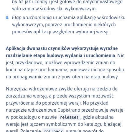
build
, jak i
config
i jest gotowe do natychmiastowego
wdrożenia w środowisku wykonawczym.
Etap uruchamiania
uruchamia aplikację w środowisku
wykonawczym, poprzez uruchomienie niektórych
procesów aplikacji względem wybranej wersji.
Aplikacja dwunastu czynników wykorzystuje wyraźne
rozdzielanie etapu budowy, wydania i uruchomienia
. Nie
jest, przykładowo, możliwe wprowadzenie zmian do
kodu na etapie uruchamiania, ponieważ nie ma sposobu
na propagowanie zmian z powrotem na etap budowy.
Narzędzia wdrożeniowe zwykle oferują narzędzia do
zarządzania wersją, a przede wszystkim możliwość
przywrócenia do poprzedniej wersji. Na przykład
narzędzie wdrożeniowe Capistrano przechowuje wersje
w podkatalogu o nazwie
, gdzie aktualna
releases
wersja jest łączem symbolicznym do katalogu bieżącej
wersji. Polecenie
ułatwia powrót do
rollback