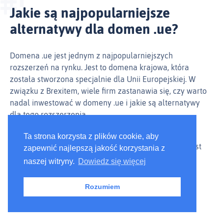
Jakie są najpopularniejsze
alternatywy dla domen .ue?
Domena .ue jest jednym z najpopularniejszych
rozszerzeń na rynku. Jest to domena krajowa, która
została stworzona specjalnie dla Unii Europejskiej. W
związku z Brexitem, wiele firm zastanawia się, czy warto
nadal inwestować w domeny .ue i jakie są alternatywy
dla tego rozszerzenia.
Istnieje kilka popularnych alternatyw dla domen .ue,
Ta strona korzysta z plików cookie, aby
które warto rozważyć. Najbardziej oczywistą opcją jest
zapewnić najlepszą jakość korzystania z
przejście na inne krajowe domeny Unii Europejskiej.
naszej witryny.
Dowiedz się więcej
Domeny te są podobne do domen .ue, ale mają inną
strukturę i są dostępne tylko dla określonych państw
Rozumiem
członkowskich. Popularne domeny krajowe to np. .de
(Niemcy), .fr (Francja), .it (Włochy) i .es (Hiszpania).