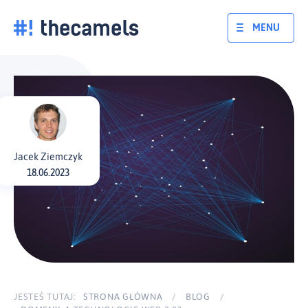
Skocz
do
MENU
treści
Jacek Ziemczyk
18.06.2023
JESTEŚ TUTAJ:
STRONA GŁÓWNA
/
BLOG
/