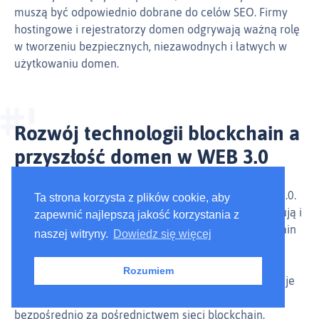
muszą być odpowiednio dobrane do celów SEO. Firmy
hostingowe i rejestratorzy domen odgrywają ważną rolę
w tworzeniu bezpiecznych, niezawodnych i łatwych w
użytkowaniu domen.
Rozwój technologii blockchain a
przyszłość domen w WEB 3.0
Domeny są kluczowe w kontekście technologii WEB 3.0.
Ta strona korzysta z plików cookie, aby
Stanowią one adresy, pod którymi użytkownicy znajdują i
zapewnić najlepszą jakość korzystania z
identyfikują strony internetowe. Technologia blockchain
naszej witryny.
Dowiedz się więcej
jest również ważna w tym kontekście, ponieważ
wprowadza nowe możliwości i interakcje dla
Rozumiem
użytkowników. W przypadku domen blockchain, istnieje
możliwość rejestracji i zarządzania domenami
bezpośrednio za pośrednictwem sieci blockchain.