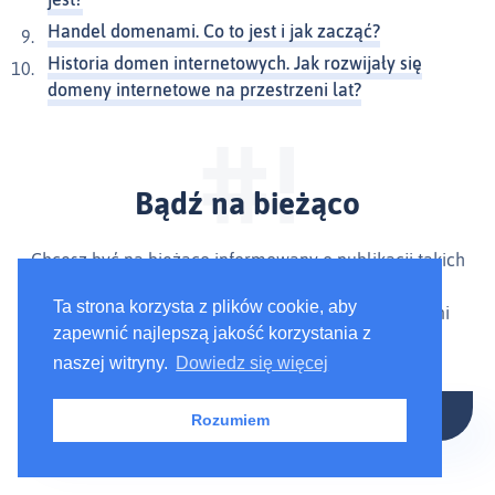
Handel domenami. Co to jest i jak zacząć?
Historia domen internetowych. Jak rozwijały się
domeny internetowe na przestrzeni lat?
Bądź na bieżąco
Chcesz być na bieżąco informowany o publikacji takich
artykułów, jak ten?
Ta strona korzysta z plików cookie, aby
Zapisz się do naszego newslettera i czerp ze studni
zapewnić najlepszą jakość korzystania z
mądrości jak prawdziwy wielbłąd.
naszej witryny.
Dowiedz się więcej
Rozumiem