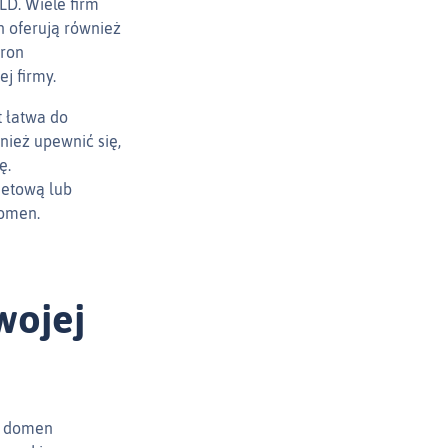
LD. Wiele firm
n oferują również
tron
j firmy.
t łatwa do
nież upewnić się,
ę.
netową lub
domen.
wojej
y domen