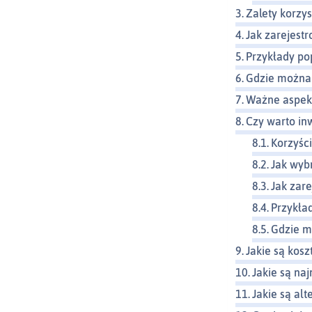
Zalety korzy
Jak zarejest
Przykłady p
Gdzie można 
Ważne aspekt
Czy warto i
Korzyśc
Jak wyb
Jak zar
Przykła
Gdzie m
Jakie są kos
Jakie są na
Jakie są al