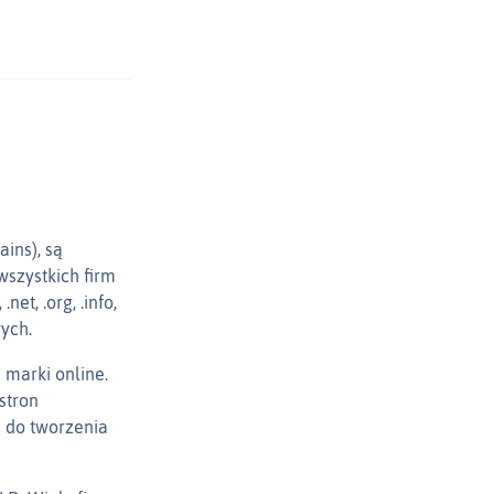
ins), są
wszystkich firm
et, .org, .info,
ych.
 marki online.
stron
 do tworzenia