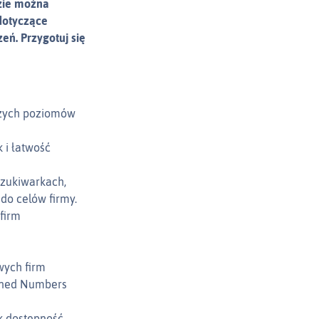
dzie można
dotyczące
eń. Przygotuj się
szych poziomów
 i łatwość
szukiwarkach,
do celów firmy.
firm
wych firm
igned Numbers
ak dostępność