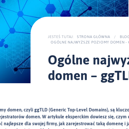
JESTEŚ TUTAJ:
STRONA GŁÓWNA
/
BLO
OGÓLNE NAJWYŻSZE POZIOMY DOMEN - 
Ogólne najwy
domen – ggT
my domen, czyli ggTLD (Generic Top-Level Domains), są kluczo
ejestratorów domen. W artykule eksperckim dowiesz się, czym 
 najlepsze dla swojej firmy, jak zarejestrować taką domenę i ja