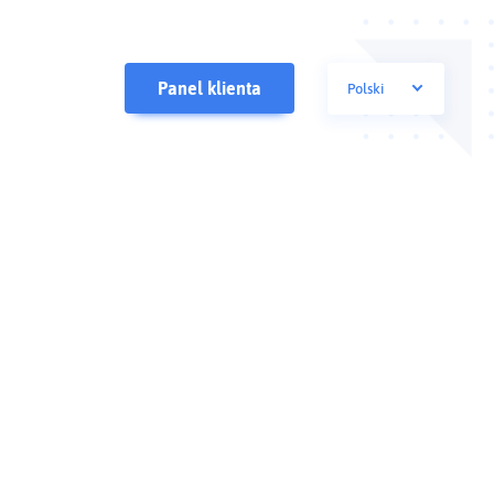
Panel klienta
polski
English