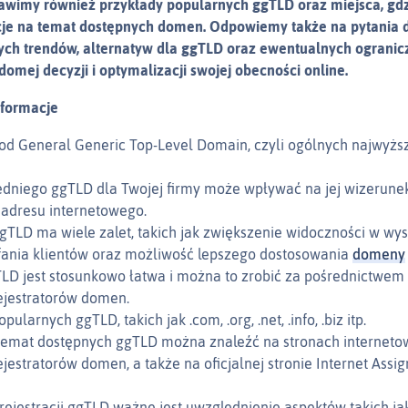
stawimy również przykłady popularnych ggTLD oraz miejsca, g
cje na temat dostępnych domen. Odpowiemy także na pytania 
ych trendów, alternatyw dla ggTLD oraz ewentualnych ogranicz
domej decyzji i optymalizacji swojej obecności online.
nformacje
t od General Generic Top-Level Domain, czyli ogólnych najwyż
dniego ggTLD dla Twojej firmy może wpływać na jej wizerunek
adresu internetowego.
ggTLD ma wiele zalet, takich jak zwiększenie widoczności w wy
fania klientów oraz możliwość lepszego dostosowania
domeny
TLD jest stosunkowo łatwa i można to zrobić za pośrednictwem 
ejestratorów domen.
opularnych ggTLD, takich jak .com, .org, .net, .info, .biz itp.
 temat dostępnych ggTLD można znaleźć na stronach interneto
ejestratorów domen, a także na oficjalnej stronie Internet Ass
 rejestracji ggTLD ważne jest uwzględnienie aspektów takich j