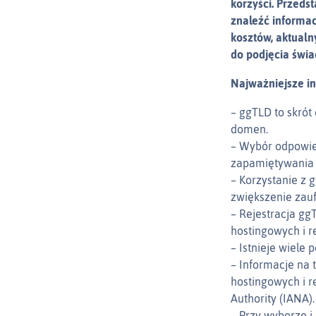
korzyści. Przed
znaleźć informa
kosztów, aktualn
do podjęcia świa
Najważniejsze i
– ggTLD to skró
domen.
– Wybór odpowie
zapamiętywania 
– Korzystanie z 
zwiększenie zau
– Rejestracja gg
hostingowych i r
– Istnieje wiele p
– Informacje na
hostingowych i r
Authority (IANA).
– Przy wyborze i