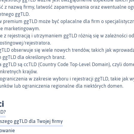
ć z nazwą firmy, łatwość zapamiętywania oraz ewentualne og
etnego ggTLD.
 premium ggTLD może być opłacalne dla firm o specjalistyczn
ie marketingowym.
e z rejestracją i utrzymaniem ggTLD różnią się w zależności od
ostingowej/rejestratora.
gTLD obserwuje się wiele nowych trendów, takich jak wprowad
h ggTLD dla określonych branż.
la ggTLD są ccTLD (Country Code Top-Level Domain), czyli do
nkretnych krajów.
 ograniczenia w zakresie wyboru i rejestracji ggTLD, takie jak 
unków lub ograniczenia regionalne dla niektórych domen.
ci
LD?
szego ggTLD dla Twojej firmy
owanie