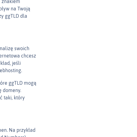
e znakiem
pływ na Twoją
szy ggTLD dla
nalizę swoich
nternetowa chcesz
ład, jeśli
ebhosting.
które ggTLD mogą
ję domeny.
taki, który
men. Na przykład