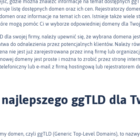
iejsc, gdzie można znaleźć informacje na temat dostępnych ggT
ruje listę dostępnych domen oraz ich cen. Rejestratorzy dome
 domen oraz informacje na temat ich cen. Istnieje także wiele s
które mogą pomóc Ci w wyborze odpowiedniej domeny dla Twoje
 dla swojej firmy, należy upewnić się, że wybrana domena jes
atwa do odnalezienia przez potencjalnych klientów. Należy rów
a nie jest już zarejestrowana przez inną firmę lub organizacj
nowej domeny jest proste i można to zrobić przez stronę inter
telefoniczny lub e‑mail z firmą hostingową lub rejestratorem 
najlepszego ggTLD dla T
my domen, czyli ggTLD (Generic Top-Level Domains), to nazw