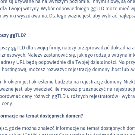
tóre są używane na najwyższym poziomie. Innymi słowy, są on
la Twojej witryny. Wybór odpowiedniego ggTLD może mieć w
i wyniki wyszukiwania. Dlatego ważne jest, aby wybrać najlep
epszy ggTLD?
pszy ggTLD dla swojej firmy, należy przeprowadzić dokładną a
biznesowych. Należy zastanowić się, jakiego rodzaju witryna i
 adresy URL będą odpowiednie dla Twojej działalności. Na przyk
 hostingową, możesz rozważyć rejestrację domeny .host lub .w
 krokiem jest określenie budżetu na rejestrację domeny. Nie
 ważne jest, aby wiedzieć, ile możesz przeznaczyć na rejestrac
orównać ceny różnych ggTLD u różnych rejestratorów i wybrać 
 ceny.
nformacje na temat dostępnych domen?
iejsc, gdzie można znaleźć informacje na temat dostępnych do