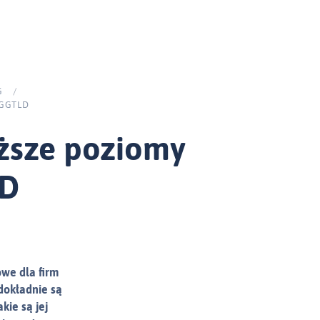
G
/
GGTLD
ższe poziomy
LD
we dla firm
dokładnie są
kie są jej