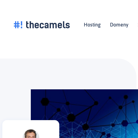
Skocz
do
treści
Hosting
Domeny