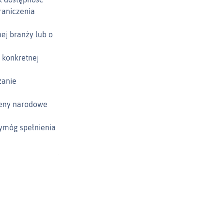
raniczenia
ej branży lub o
 konkretnej
zanie
meny narodowe
wymóg spełnienia