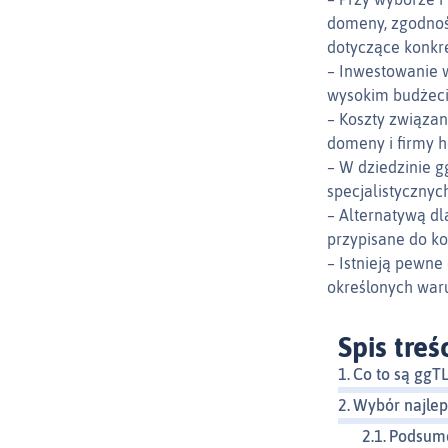
domeny, zgodnoś
dotyczące konkr
– Inwestowanie w
wysokim budżec
– Koszty związan
domeny i firmy h
– W dziedzinie g
specjalistycznyc
– Alternatywą d
przypisane do ko
– Istnieją pewne
określonych war
Spis treś
Co to są ggT
Wybór najlep
Podsum