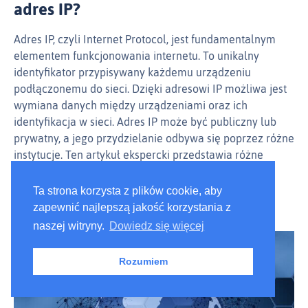
adres IP?
Adres IP, czyli Internet Protocol, jest fundamentalnym
elementem funkcjonowania internetu. To unikalny
identyfikator przypisywany każdemu urządzeniu
podłączonemu do sieci. Dzięki adresowi IP możliwa jest
wymiana danych między urządzeniami oraz ich
identyfikacja w sieci. Adres IP może być publiczny lub
prywatny, a jego przydzielanie odbywa się poprzez różne
instytucje. Ten artykuł ekspercki przedstawia różne
aspekty adresów…
Ta strona korzysta z plików cookie, aby
Czytaj dalej
zapewnić najlepszą jakość korzystania z
naszej witryny.
Dowiedz się więcej
Rozumiem