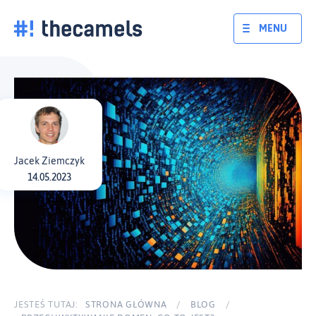
Skocz
do
MENU
treści
Jacek Ziemczyk
14.05.2023
JESTEŚ TUTAJ:
STRONA GŁÓWNA
/
BLOG
/