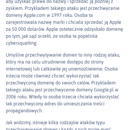
aby uzyskać prawa do nazwy i sprzedać ją później z
zyskiem. Przykładem takiego ataku jest przechwycenie
domeny Apple.com w 1997 roku. Osoba ta
zarejestrowała nazwę marki i chciała sprzedać ją Apple
za 50 000 dolarów. Apple ostatecznie odzyskało domenę
po tym, jak sąd orzekł, że osoba ta popełniła
cybersquatting.
Umyślne przechwytywanie domen to inny rodzaj ataku,
który ma na celu utrudnienie dostępu do strony
internetowej lub całkowite jej uniemożliwienie. Osoba
trzecia może również chcieć wykorzystać tak
przechwyconą domenę do swoich celów. Przykładem
takiego ataku jest przechwycenie domeny Google.pl w
2006 roku. Wtedy to osoba trzecia chciała wykorzystać
tak przechwycony adres do umieszczania treści
propagandowych.
Jak widzimy, istnieje kilka rodzajów ataków typu
przechwytywanie domen i każdy z nich może mieć